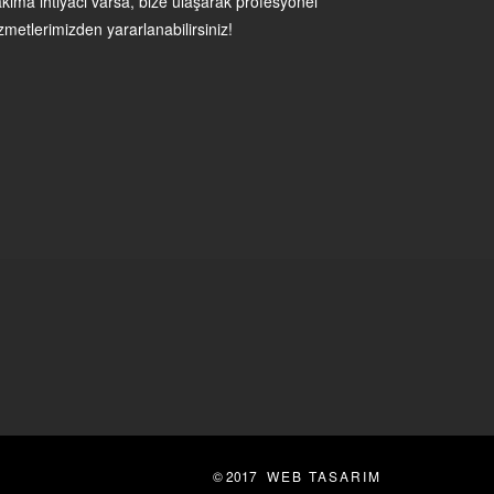
kıma ihtiyacı varsa, bize ulaşarak profesyonel
zmetlerimizden yararlanabilirsiniz!
© 2017
WEB TASARIM