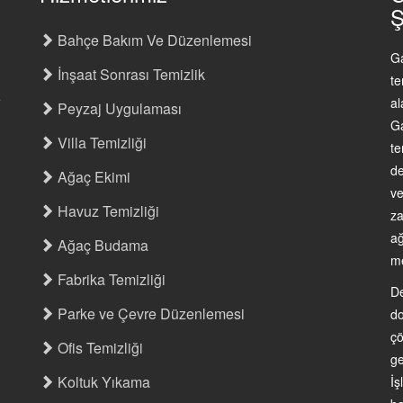
Ş
Bahçe Bakım Ve Düzenlemesi
Ga
İnşaat Sonrası Temizlik
te
6
al
Peyzaj Uygulaması
Ga
Villa Temizliği
te
de
Ağaç Ekimi
ve
Havuz Temizliği
za
ağ
Ağaç Budama
me
Fabrika Temizliği
De
Parke ve Çevre Düzenlemesi
do
çö
Ofis Temizliği
ge
Koltuk Yıkama
İş