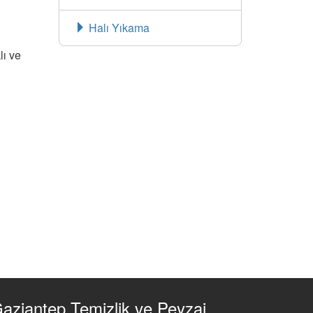
Halı Yıkama
lı ve
aziantep Temizlik ve Peyzaj