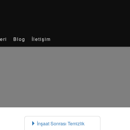
eri
Blog
İletişim
İnşaat Sonrası Temizlik