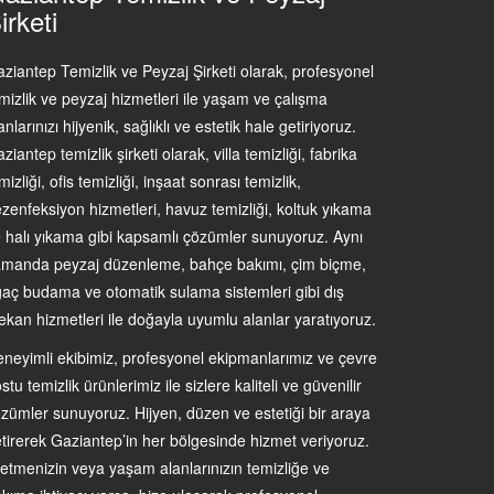
irketi
ziantep Temizlik ve Peyzaj Şirketi olarak, profesyonel
mizlik ve peyzaj hizmetleri ile yaşam ve çalışma
anlarınızı hijyenik, sağlıklı ve estetik hale getiriyoruz.
ziantep temizlik şirketi olarak, villa temizliği, fabrika
mizliği, ofis temizliği, inşaat sonrası temizlik,
zenfeksiyon hizmetleri, havuz temizliği, koltuk yıkama
 halı yıkama gibi kapsamlı çözümler sunuyoruz. Aynı
manda peyzaj düzenleme, bahçe bakımı, çim biçme,
aç budama ve otomatik sulama sistemleri gibi dış
kan hizmetleri ile doğayla uyumlu alanlar yaratıyoruz.
neyimli ekibimiz, profesyonel ekipmanlarımız ve çevre
stu temizlik ürünlerimiz ile sizlere kaliteli ve güvenilir
zümler sunuyoruz. Hijyen, düzen ve estetiği bir araya
tirerek Gaziantep’in her bölgesinde hizmet veriyoruz.
letmenizin veya yaşam alanlarınızın temizliğe ve